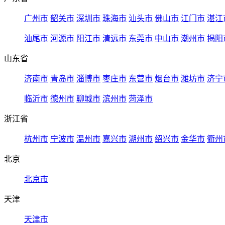
广州市
韶关市
深圳市
珠海市
汕头市
佛山市
江门市
湛江
汕尾市
河源市
阳江市
清远市
东莞市
中山市
潮州市
揭阳
山东省
济南市
青岛市
淄博市
枣庄市
东营市
烟台市
潍坊市
济宁
临沂市
德州市
聊城市
滨州市
菏泽市
浙江省
杭州市
宁波市
温州市
嘉兴市
湖州市
绍兴市
金华市
衢州
北京
北京市
天津
天津市