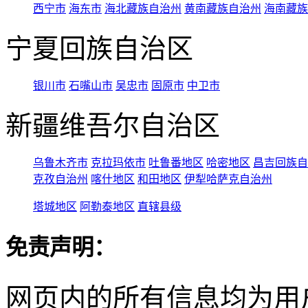
西宁市
海东市
海北藏族自治州
黄南藏族自治州
海南藏族
宁夏回族自治区
银川市
石嘴山市
吴忠市
固原市
中卫市
新疆维吾尔自治区
乌鲁木齐市
克拉玛依市
吐鲁番地区
哈密地区
昌吉回族自
克孜自治州
喀什地区
和田地区
伊犁哈萨克自治州
塔城地区
阿勒泰地区
直辖县级
免责声明：
网页内的所有信息均为用