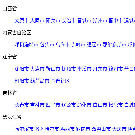
山西省
太原市
大同市
阳泉市
长治市
晋城市
朔州市
晋中市
运城
内蒙古自治区
呼和浩特市
包头市
乌海市
赤峰市
通辽市
鄂尔多斯市
呼
辽宁省
沈阳市
大连市
鞍山市
抚顺市
本溪市
丹东市
锦州市
营口
朝阳市
葫芦岛市
金普新区
吉林省
长春市
吉林市
四平市
辽源市
通化市
白山市
松原市
白城
黑龙江省
哈尔滨市
齐齐哈尔市
鸡西市
鹤岗市
双鸭山市
大庆市
伊