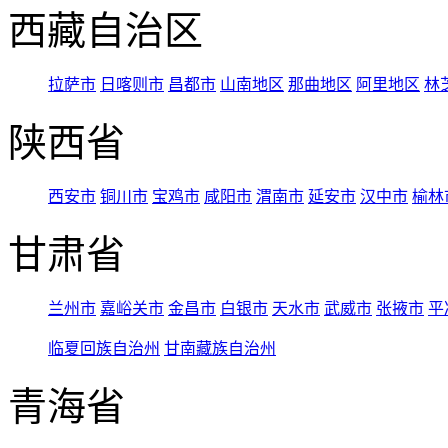
西藏自治区
拉萨市
日喀则市
昌都市
山南地区
那曲地区
阿里地区
林
陕西省
西安市
铜川市
宝鸡市
咸阳市
渭南市
延安市
汉中市
榆林
甘肃省
兰州市
嘉峪关市
金昌市
白银市
天水市
武威市
张掖市
平
临夏回族自治州
甘南藏族自治州
青海省