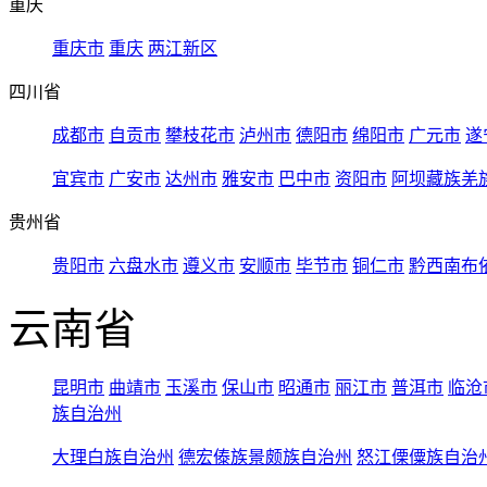
重庆
重庆市
重庆
两江新区
四川省
成都市
自贡市
攀枝花市
泸州市
德阳市
绵阳市
广元市
遂
宜宾市
广安市
达州市
雅安市
巴中市
资阳市
阿坝藏族羌
贵州省
贵阳市
六盘水市
遵义市
安顺市
毕节市
铜仁市
黔西南布
云南省
昆明市
曲靖市
玉溪市
保山市
昭通市
丽江市
普洱市
临沧
族自治州
大理白族自治州
德宏傣族景颇族自治州
怒江傈僳族自治