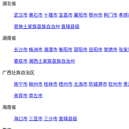
湖北省
武汉市
黄石市
十堰市
宜昌市
襄阳市
鄂州市
荆门市
孝感
恩施土家族苗族自治州
直辖县级
湖南省
长沙市
株洲市
湘潭市
衡阳市
邵阳市
岳阳市
常德市
张家
娄底市
湘西土家族苗族自治州
广西壮族自治区
南宁市
柳州市
桂林市
梧州市
北海市
防城港市
钦州市
贵
来宾市
崇左市
海南省
海口市
三亚市
三沙市
直辖县级