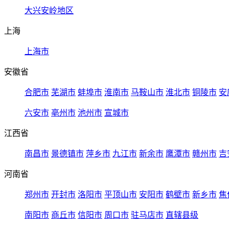
大兴安岭地区
上海
上海市
安徽省
合肥市
芜湖市
蚌埠市
淮南市
马鞍山市
淮北市
铜陵市
安
六安市
亳州市
池州市
宣城市
江西省
南昌市
景德镇市
萍乡市
九江市
新余市
鹰潭市
赣州市
吉
河南省
郑州市
开封市
洛阳市
平顶山市
安阳市
鹤壁市
新乡市
焦
南阳市
商丘市
信阳市
周口市
驻马店市
直辖县级