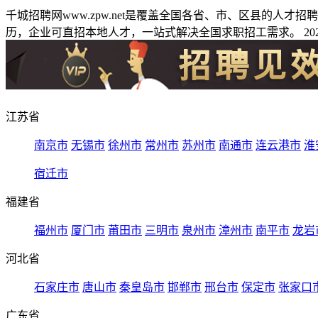
千城招聘网www.zpw.net是覆盖全国各省、市、区县的人
历，企业可直招本地人才，一站式解决全国求职招工需求。 2026
江苏省
南京市
无锡市
徐州市
常州市
苏州市
南通市
连云港市
淮
宿迁市
福建省
福州市
厦门市
莆田市
三明市
泉州市
漳州市
南平市
龙岩
河北省
石家庄市
唐山市
秦皇岛市
邯郸市
邢台市
保定市
张家口
广东省